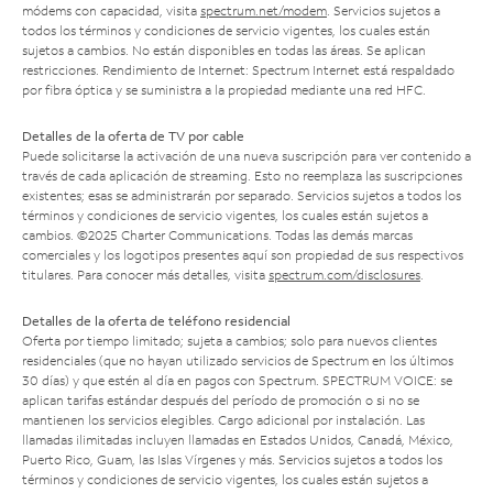
módems con capacidad, visita
spectrum.net/modem
. Servicios sujetos a
todos los términos y condiciones de servicio vigentes, los cuales están
sujetos a cambios. No están disponibles en todas las áreas. Se aplican
restricciones. Rendimiento de Internet: Spectrum Internet está respaldado
por fibra óptica y se suministra a la propiedad mediante una red HFC.
Detalles de la oferta de TV por cable
Puede solicitarse la activación de una nueva suscripción para ver contenido a
través de cada aplicación de streaming. Esto no reemplaza las suscripciones
existentes; esas se administrarán por separado. Servicios sujetos a todos los
términos y condiciones de servicio vigentes, los cuales están sujetos a
cambios. ©2025 Charter Communications. Todas las demás marcas
comerciales y los logotipos presentes aquí son propiedad de sus respectivos
titulares. Para conocer más detalles, visita
spectrum.com/disclosures
.
Detalles de la oferta de teléfono residencial
Oferta por tiempo limitado; sujeta a cambios; solo para nuevos clientes
residenciales (que no hayan utilizado servicios de Spectrum en los últimos
30 días) y que estén al día en pagos con Spectrum. SPECTRUM VOICE: se
aplican tarifas estándar después del período de promoción o si no se
mantienen los servicios elegibles. Cargo adicional por instalación. Las
llamadas ilimitadas incluyen llamadas en Estados Unidos, Canadá, México,
Puerto Rico, Guam, las Islas Vírgenes y más. Servicios sujetos a todos los
términos y condiciones de servicio vigentes, los cuales están sujetos a