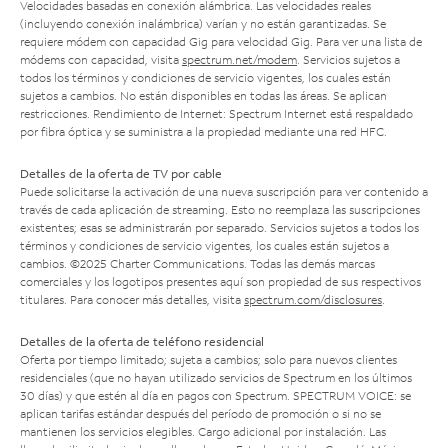
Velocidades basadas en conexión alámbrica. Las velocidades reales
(incluyendo conexión inalámbrica) varían y no están garantizadas. Se
requiere módem con capacidad Gig para velocidad Gig. Para ver una lista de
módems con capacidad, visita
spectrum.net/modem
. Servicios sujetos a
todos los términos y condiciones de servicio vigentes, los cuales están
sujetos a cambios. No están disponibles en todas las áreas. Se aplican
restricciones. Rendimiento de Internet: Spectrum Internet está respaldado
por fibra óptica y se suministra a la propiedad mediante una red HFC.
Detalles de la oferta de TV por cable
Puede solicitarse la activación de una nueva suscripción para ver contenido a
través de cada aplicación de streaming. Esto no reemplaza las suscripciones
existentes; esas se administrarán por separado. Servicios sujetos a todos los
términos y condiciones de servicio vigentes, los cuales están sujetos a
cambios. ©2025 Charter Communications. Todas las demás marcas
comerciales y los logotipos presentes aquí son propiedad de sus respectivos
titulares. Para conocer más detalles, visita
spectrum.com/disclosures
.
Detalles de la oferta de teléfono residencial
Oferta por tiempo limitado; sujeta a cambios; solo para nuevos clientes
residenciales (que no hayan utilizado servicios de Spectrum en los últimos
30 días) y que estén al día en pagos con Spectrum. SPECTRUM VOICE: se
aplican tarifas estándar después del período de promoción o si no se
mantienen los servicios elegibles. Cargo adicional por instalación. Las