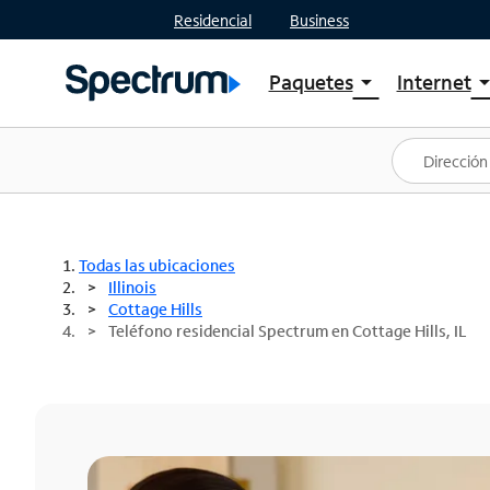
Residencial
Business
Paquetes
Internet
arrow_drop_down
arrow_drop
Ver paquetes
Spectr
Spectrum One
Planes
Mejores ofertas
Spectr
Ofertas en tu área
Intern
Todas las ubicaciones
Illinois
Cottage Hills
Teléfono residencial Spectrum en Cottage Hills, IL