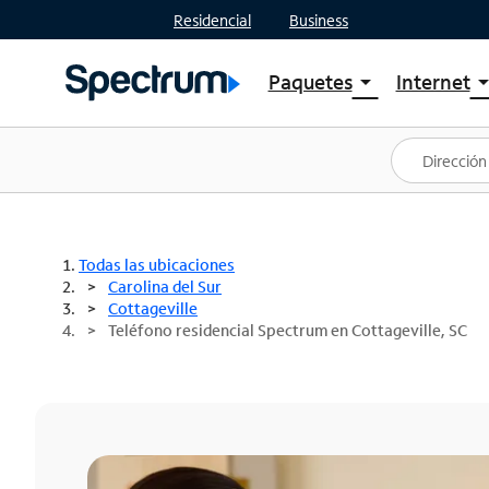
Residencial
Business
Paquetes
Internet
arrow_drop_down
arrow_drop
Ver paquetes
Spectr
Spectrum One
Planes
Mejores ofertas
Spectr
Ofertas en tu área
Intern
Todas las ubicaciones
Carolina del Sur
Cottageville
Teléfono residencial Spectrum en Cottageville, SC