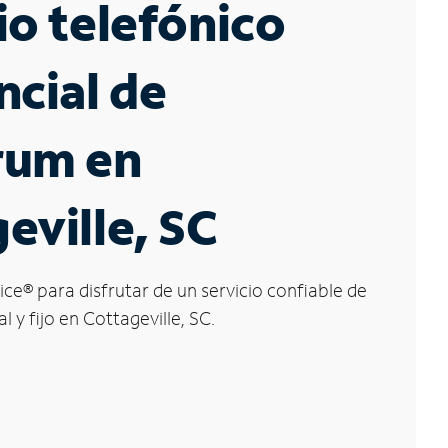
io telefónico
ncial de
rum en
eville, SC
ice
®
para disfrutar de un servicio confiable de
l y fijo en Cottageville, SC.