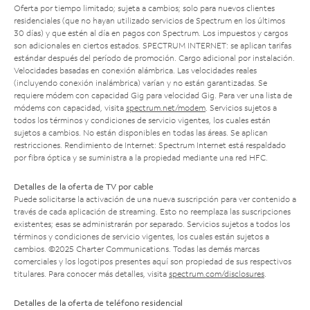
Oferta por tiempo limitado; sujeta a cambios; solo para nuevos clientes
residenciales (que no hayan utilizado servicios de Spectrum en los últimos
30 días) y que estén al día en pagos con Spectrum. Los impuestos y cargos
son adicionales en ciertos estados. SPECTRUM INTERNET: se aplican tarifas
estándar después del período de promoción. Cargo adicional por instalación.
Velocidades basadas en conexión alámbrica. Las velocidades reales
(incluyendo conexión inalámbrica) varían y no están garantizadas. Se
requiere módem con capacidad Gig para velocidad Gig. Para ver una lista de
módems con capacidad, visita
spectrum.net/modem
. Servicios sujetos a
todos los términos y condiciones de servicio vigentes, los cuales están
sujetos a cambios. No están disponibles en todas las áreas. Se aplican
restricciones. Rendimiento de Internet: Spectrum Internet está respaldado
por fibra óptica y se suministra a la propiedad mediante una red HFC.
Detalles de la oferta de TV por cable
Puede solicitarse la activación de una nueva suscripción para ver contenido a
través de cada aplicación de streaming. Esto no reemplaza las suscripciones
existentes; esas se administrarán por separado. Servicios sujetos a todos los
términos y condiciones de servicio vigentes, los cuales están sujetos a
cambios. ©2025 Charter Communications. Todas las demás marcas
comerciales y los logotipos presentes aquí son propiedad de sus respectivos
titulares. Para conocer más detalles, visita
spectrum.com/disclosures
.
Detalles de la oferta de teléfono residencial