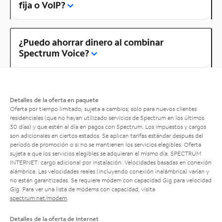
fija o VoIP?
¿Puedo ahorrar dinero al combinar
Spectrum Voice?
Detalles de la oferta en paquete
Oferta por tiempo limitado; sujeta a cambios; solo para nuevos clientes
residenciales (que no hayan utilizado servicios de Spectrum en los últimos
30 días) y que estén al día en pagos con Spectrum. Los impuestos y cargos
son adicionales en ciertos estados. Se aplican tarifas estándar después del
período de promoción o si no se mantienen los servicios elegibles. Oferta
sujeta a que los servicios elegibles se adquieran el mismo día. SPECTRUM
INTERNET: cargo adicional por instalación. Velocidades basadas en conexión
alámbrica. Las velocidades reales (incluyendo conexión inalámbrica) varían y
no están garantizadas. Se requiere módem con capacidad Gig para velocidad
Gig. Para ver una lista de módems con capacidad, visita
spectrum.net/modem
.
Detalles de la oferta de Internet