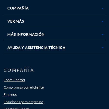
se
se
se
se
COMPAÑÍA
abre
abre
abre
abre
en
en
en
en
una
una
una
una
VER MÁS
pestaña
pestaña
pestaña
pestaña
nueva
nueva
nueva
nueva
MÁS INFORMACIÓN
AYUDA Y ASISTENCIA TÉCNICA
COMPAÑÍA
Sobre Charter
Compromiso con el cliente
Empleos
Soluciones para empresas