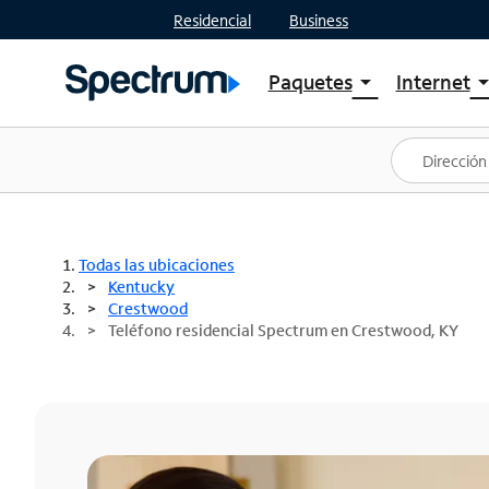
Residencial
Business
Paquetes
Internet
arrow_drop_down
arrow_drop
Ver paquetes
Spectr
Spectrum One
Planes
Mejores ofertas
Spectr
Ofertas en tu área
Intern
Todas las ubicaciones
Kentucky
Crestwood
Teléfono residencial Spectrum en Crestwood, KY