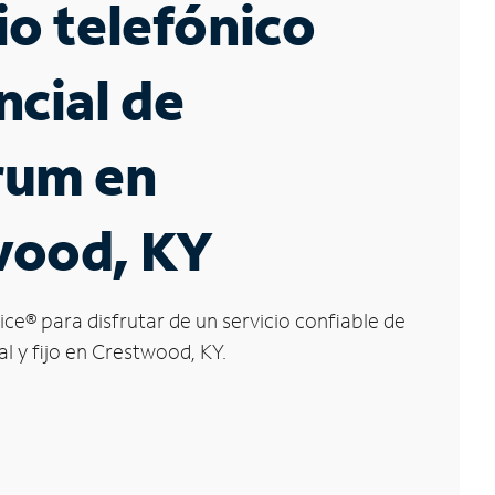
io telefónico
ncial de
rum en
wood, KY
ice
®
para disfrutar de un servicio confiable de
al y fijo en Crestwood, KY.