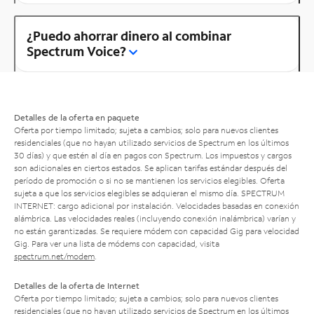
¿Puedo ahorrar dinero al combinar
Spectrum Voice?
Detalles de la oferta en paquete
Oferta por tiempo limitado; sujeta a cambios; solo para nuevos clientes
residenciales (que no hayan utilizado servicios de Spectrum en los últimos
30 días) y que estén al día en pagos con Spectrum. Los impuestos y cargos
son adicionales en ciertos estados. Se aplican tarifas estándar después del
período de promoción o si no se mantienen los servicios elegibles. Oferta
sujeta a que los servicios elegibles se adquieran el mismo día. SPECTRUM
INTERNET: cargo adicional por instalación. Velocidades basadas en conexión
alámbrica. Las velocidades reales (incluyendo conexión inalámbrica) varían y
no están garantizadas. Se requiere módem con capacidad Gig para velocidad
Gig. Para ver una lista de módems con capacidad, visita
spectrum.net/modem
.
Detalles de la oferta de Internet
Oferta por tiempo limitado; sujeta a cambios; solo para nuevos clientes
residenciales (que no hayan utilizado servicios de Spectrum en los últimos