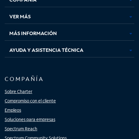
en
en
en
en
una
una
una
una
VER MÁS
pestaña
pestaña
pestaña
pestaña
nueva
nueva
nueva
nueva
MÁS INFORMACIÓN
AYUDA Y ASISTENCIA TÉCNICA
COMPAÑÍA
Sobre Charter
Compromiso con el cliente
Empleos
Soluciones para empresas
Spectrum Reach
Spectrum Community Solutions