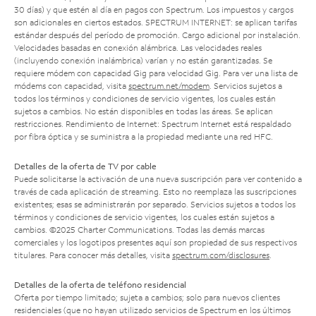
30 días) y que estén al día en pagos con Spectrum. Los impuestos y cargos
son adicionales en ciertos estados. SPECTRUM INTERNET: se aplican tarifas
estándar después del período de promoción. Cargo adicional por instalación.
Velocidades basadas en conexión alámbrica. Las velocidades reales
(incluyendo conexión inalámbrica) varían y no están garantizadas. Se
requiere módem con capacidad Gig para velocidad Gig. Para ver una lista de
módems con capacidad, visita
spectrum.net/modem
. Servicios sujetos a
todos los términos y condiciones de servicio vigentes, los cuales están
sujetos a cambios. No están disponibles en todas las áreas. Se aplican
restricciones. Rendimiento de Internet: Spectrum Internet está respaldado
por fibra óptica y se suministra a la propiedad mediante una red HFC.
Detalles de la oferta de TV por cable
Puede solicitarse la activación de una nueva suscripción para ver contenido a
través de cada aplicación de streaming. Esto no reemplaza las suscripciones
existentes; esas se administrarán por separado. Servicios sujetos a todos los
términos y condiciones de servicio vigentes, los cuales están sujetos a
cambios. ©2025 Charter Communications. Todas las demás marcas
comerciales y los logotipos presentes aquí son propiedad de sus respectivos
titulares. Para conocer más detalles, visita
spectrum.com/disclosures
.
Detalles de la oferta de teléfono residencial
Oferta por tiempo limitado; sujeta a cambios; solo para nuevos clientes
residenciales (que no hayan utilizado servicios de Spectrum en los últimos