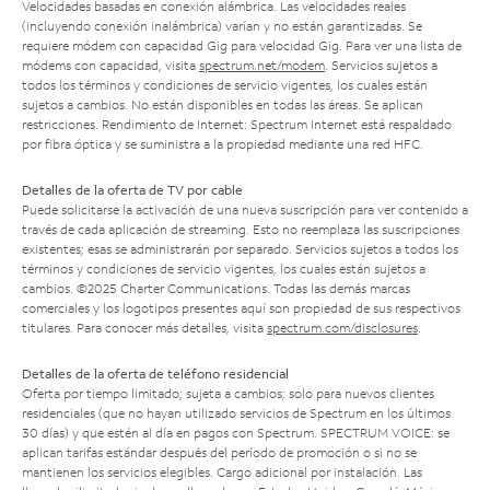
Velocidades basadas en conexión alámbrica. Las velocidades reales
(incluyendo conexión inalámbrica) varían y no están garantizadas. Se
requiere módem con capacidad Gig para velocidad Gig. Para ver una lista de
módems con capacidad, visita
spectrum.net/modem
. Servicios sujetos a
todos los términos y condiciones de servicio vigentes, los cuales están
sujetos a cambios. No están disponibles en todas las áreas. Se aplican
restricciones. Rendimiento de Internet: Spectrum Internet está respaldado
por fibra óptica y se suministra a la propiedad mediante una red HFC.
Detalles de la oferta de TV por cable
Puede solicitarse la activación de una nueva suscripción para ver contenido a
través de cada aplicación de streaming. Esto no reemplaza las suscripciones
existentes; esas se administrarán por separado. Servicios sujetos a todos los
términos y condiciones de servicio vigentes, los cuales están sujetos a
cambios. ©2025 Charter Communications. Todas las demás marcas
comerciales y los logotipos presentes aquí son propiedad de sus respectivos
titulares. Para conocer más detalles, visita
spectrum.com/disclosures
.
Detalles de la oferta de teléfono residencial
Oferta por tiempo limitado; sujeta a cambios; solo para nuevos clientes
residenciales (que no hayan utilizado servicios de Spectrum en los últimos
30 días) y que estén al día en pagos con Spectrum. SPECTRUM VOICE: se
aplican tarifas estándar después del período de promoción o si no se
mantienen los servicios elegibles. Cargo adicional por instalación. Las