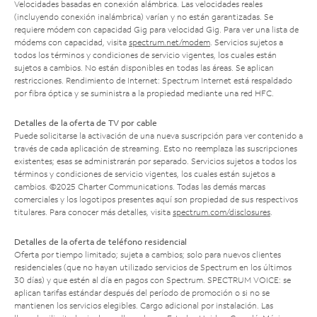
Velocidades basadas en conexión alámbrica. Las velocidades reales
(incluyendo conexión inalámbrica) varían y no están garantizadas. Se
requiere módem con capacidad Gig para velocidad Gig. Para ver una lista de
módems con capacidad, visita
spectrum.net/modem
. Servicios sujetos a
todos los términos y condiciones de servicio vigentes, los cuales están
sujetos a cambios. No están disponibles en todas las áreas. Se aplican
restricciones. Rendimiento de Internet: Spectrum Internet está respaldado
por fibra óptica y se suministra a la propiedad mediante una red HFC.
Detalles de la oferta de TV por cable
Puede solicitarse la activación de una nueva suscripción para ver contenido a
través de cada aplicación de streaming. Esto no reemplaza las suscripciones
existentes; esas se administrarán por separado. Servicios sujetos a todos los
términos y condiciones de servicio vigentes, los cuales están sujetos a
cambios. ©2025 Charter Communications. Todas las demás marcas
comerciales y los logotipos presentes aquí son propiedad de sus respectivos
titulares. Para conocer más detalles, visita
spectrum.com/disclosures
.
Detalles de la oferta de teléfono residencial
Oferta por tiempo limitado; sujeta a cambios; solo para nuevos clientes
residenciales (que no hayan utilizado servicios de Spectrum en los últimos
30 días) y que estén al día en pagos con Spectrum. SPECTRUM VOICE: se
aplican tarifas estándar después del período de promoción o si no se
mantienen los servicios elegibles. Cargo adicional por instalación. Las