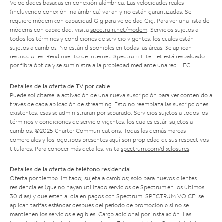
Velocidades basadas en conexión alámbrica. Las velocidades reales
(incluyendo conexión inalámbrica) varían y no están garantizadas. Se
requiere módem con capacidad Gig para velocidad Gig. Para ver una lista de
módems con capacidad, visita
spectrum.net/modem
. Servicios sujetos a
todos los términos y condiciones de servicio vigentes, los cuales están
sujetos a cambios. No están disponibles en todas las áreas. Se aplican
restricciones. Rendimiento de Internet: Spectrum Internet está respaldado
por fibra óptica y se suministra a la propiedad mediante una red HFC.
Detalles de la oferta de TV por cable
Puede solicitarse la activación de una nueva suscripción para ver contenido a
través de cada aplicación de streaming. Esto no reemplaza las suscripciones
existentes; esas se administrarán por separado. Servicios sujetos a todos los
términos y condiciones de servicio vigentes, los cuales están sujetos a
cambios. ©2025 Charter Communications. Todas las demás marcas
comerciales y los logotipos presentes aquí son propiedad de sus respectivos
titulares. Para conocer más detalles, visita
spectrum.com/disclosures
.
Detalles de la oferta de teléfono residencial
Oferta por tiempo limitado; sujeta a cambios; solo para nuevos clientes
residenciales (que no hayan utilizado servicios de Spectrum en los últimos
30 días) y que estén al día en pagos con Spectrum. SPECTRUM VOICE: se
aplican tarifas estándar después del período de promoción o si no se
mantienen los servicios elegibles. Cargo adicional por instalación. Las