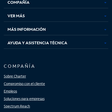
COMPAÑÍA
abre
abre
abre
abre
en
en
en
en
una
una
una
una
VER MÁS
pestaña
pestaña
pestaña
pestaña
nueva
nueva
nueva
nueva
MÁS INFORMACIÓN
AYUDA Y ASISTENCIA TÉCNICA
COMPAÑÍA
Sobre Charter
Compromiso con el cliente
Empleos
Soluciones para empresas
Spectrum Reach