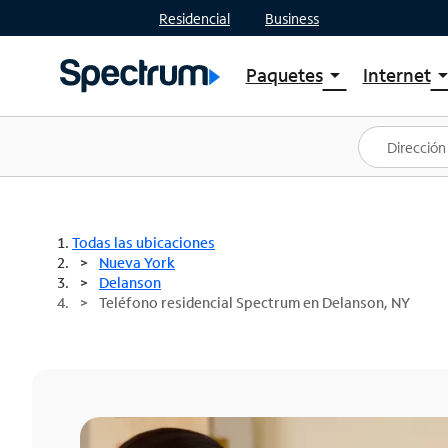
Residencial
Business
Paquetes
Internet
arrow_drop_down
arrow_drop
Ver paquetes
Spectr
Spectrum One
Planes
Mejores ofertas
Spectr
Ofertas en tu área
Intern
Todas las ubicaciones
Nueva York
Delanson
Teléfono residencial Spectrum en Delanson, NY