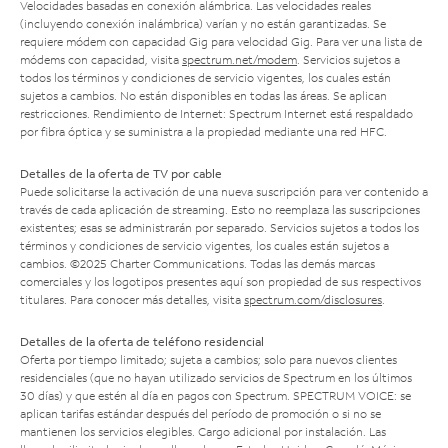
Velocidades basadas en conexión alámbrica. Las velocidades reales
(incluyendo conexión inalámbrica) varían y no están garantizadas. Se
requiere módem con capacidad Gig para velocidad Gig. Para ver una lista de
módems con capacidad, visita
spectrum.net/modem
. Servicios sujetos a
todos los términos y condiciones de servicio vigentes, los cuales están
sujetos a cambios. No están disponibles en todas las áreas. Se aplican
restricciones. Rendimiento de Internet: Spectrum Internet está respaldado
por fibra óptica y se suministra a la propiedad mediante una red HFC.
Detalles de la oferta de TV por cable
Puede solicitarse la activación de una nueva suscripción para ver contenido a
través de cada aplicación de streaming. Esto no reemplaza las suscripciones
existentes; esas se administrarán por separado. Servicios sujetos a todos los
términos y condiciones de servicio vigentes, los cuales están sujetos a
cambios. ©2025 Charter Communications. Todas las demás marcas
comerciales y los logotipos presentes aquí son propiedad de sus respectivos
titulares. Para conocer más detalles, visita
spectrum.com/disclosures
.
Detalles de la oferta de teléfono residencial
Oferta por tiempo limitado; sujeta a cambios; solo para nuevos clientes
residenciales (que no hayan utilizado servicios de Spectrum en los últimos
30 días) y que estén al día en pagos con Spectrum. SPECTRUM VOICE: se
aplican tarifas estándar después del período de promoción o si no se
mantienen los servicios elegibles. Cargo adicional por instalación. Las