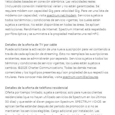
Velocidades basadas en conexión alámbrica. Las velocidades reales
(incluyendo conexión inalámbrica) varían y no están garantizadas. Se
requiere módem con capacidad Gig para velocidad Gig. Para ver una lista de
módems con capacidad, visita
spectrum.net/modem
. Servicios sujetos a
todos los términos y condiciones de servicio vigentes, los cuales están
sujetos a cambios. No están disponibles en todas las áreas. Se aplican
restricciones. Rendimiento de Internet: Spectrum Internet está respaldado
por fibra óptica y se suministra a la propiedad mediante una red HFC.
Detalles de la oferta de TV por cable
Puede solicitarse la activación de una nueva suscripción para ver contenido a
través de cada aplicación de streaming. Esto no reemplaza las suscripciones
existentes; esas se administrarán por separado. Servicios sujetos a todos los
términos y condiciones de servicio vigentes, los cuales están sujetos a
cambios. ©2025 Charter Communications. Todas las demás marcas
comerciales y los logotipos presentes aquí son propiedad de sus respectivos
titulares. Para conocer más detalles, visita
spectrum.com/disclosures
.
Detalles de la oferta de teléfono residencial
Oferta por tiempo limitado; sujeta a cambios; solo para nuevos clientes
residenciales (que no hayan utilizado servicios de Spectrum en los últimos
30 días) y que estén al día en pagos con Spectrum. SPECTRUM VOICE: se
aplican tarifas estándar después del período de promoción o si no se
mantienen los servicios elegibles. Cargo adicional por instalación. Las