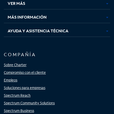
VER MÁS
pestaña
pestaña
pestaña
pestaña
nueva
nueva
nueva
nueva
MÁS INFORMACIÓN
AYUDA Y ASISTENCIA TÉCNICA
COMPAÑÍA
Sobre Charter
Compromiso con el cliente
Empleos
Soluciones para empresas
Spectrum Reach
Spectrum Community Solutions
Spectrum Business