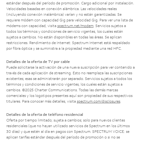
estándar después del período de promoción. Cargo adicional por instalación.
Velocidades basadas en conexión alámbrica. Las velocidades reales
(incluyendo conexión inalámbrica) varían y no están garantizadas. Se
requiere módem con capacidad Gig para velocidad Gig. Para ver una lista de
módems con capacidad, visita
spectrum.net/modem
. Servicios sujetos a
todos los términos y condiciones de servicio vigentes, los cuales están
sujetos a cambios. No están disponibles en todas las áreas. Se aplican
restricciones. Rendimiento de Internet: Spectrum Internet está respaldado
por fibra óptica y se suministra a la propiedad mediante una red HFC.
Detalles de la oferta de TV por cable
Puede solicitarse la activación de una nueva suscripción para ver contenido a
través de cada aplicación de streaming. Esto no reemplaza las suscripciones
existentes; esas se administrarán por separado. Servicios sujetos a todos los
términos y condiciones de servicio vigentes, los cuales están sujetos a
cambios. ©2025 Charter Communications. Todas las demás marcas
comerciales y los logotipos presentes aquí son propiedad de sus respectivos
titulares. Para conocer más detalles, visita
spectrum.com/disclosures
.
Detalles de la oferta de teléfono residencial
Oferta por tiempo limitado; sujeta a cambios; solo para nuevos clientes
residenciales (que no hayan utilizado servicios de Spectrum en los últimos
30 días) y que estén al día en pagos con Spectrum. SPECTRUM VOICE: se
aplican tarifas estándar después del período de promoción o si no se