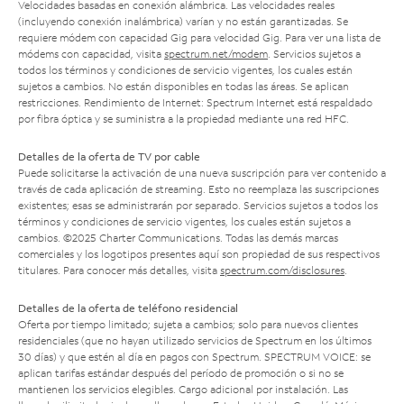
Velocidades basadas en conexión alámbrica. Las velocidades reales
(incluyendo conexión inalámbrica) varían y no están garantizadas. Se
requiere módem con capacidad Gig para velocidad Gig. Para ver una lista de
módems con capacidad, visita
spectrum.net/modem
. Servicios sujetos a
todos los términos y condiciones de servicio vigentes, los cuales están
sujetos a cambios. No están disponibles en todas las áreas. Se aplican
restricciones. Rendimiento de Internet: Spectrum Internet está respaldado
por fibra óptica y se suministra a la propiedad mediante una red HFC.
Detalles de la oferta de TV por cable
Puede solicitarse la activación de una nueva suscripción para ver contenido a
través de cada aplicación de streaming. Esto no reemplaza las suscripciones
existentes; esas se administrarán por separado. Servicios sujetos a todos los
términos y condiciones de servicio vigentes, los cuales están sujetos a
cambios. ©2025 Charter Communications. Todas las demás marcas
comerciales y los logotipos presentes aquí son propiedad de sus respectivos
titulares. Para conocer más detalles, visita
spectrum.com/disclosures
.
Detalles de la oferta de teléfono residencial
Oferta por tiempo limitado; sujeta a cambios; solo para nuevos clientes
residenciales (que no hayan utilizado servicios de Spectrum en los últimos
30 días) y que estén al día en pagos con Spectrum. SPECTRUM VOICE: se
aplican tarifas estándar después del período de promoción o si no se
mantienen los servicios elegibles. Cargo adicional por instalación. Las