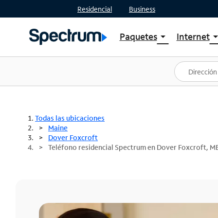
Residencial
Business
Paquetes
Internet
arrow_drop_down
arrow_drop
Ver paquetes
Spectr
Spectrum One
Planes
Mejores ofertas
Spectr
Ofertas en tu área
Intern
Todas las ubicaciones
Maine
Dover Foxcroft
Teléfono residencial Spectrum en Dover Foxcroft, M