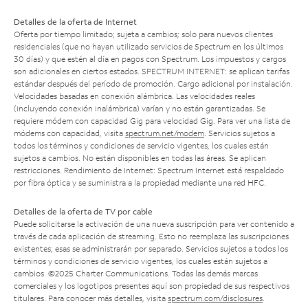
Detalles de la oferta de Internet
Oferta por tiempo limitado; sujeta a cambios; solo para nuevos clientes
residenciales (que no hayan utilizado servicios de Spectrum en los últimos
30 días) y que estén al día en pagos con Spectrum. Los impuestos y cargos
son adicionales en ciertos estados. SPECTRUM INTERNET: se aplican tarifas
estándar después del período de promoción. Cargo adicional por instalación.
Velocidades basadas en conexión alámbrica. Las velocidades reales
(incluyendo conexión inalámbrica) varían y no están garantizadas. Se
requiere módem con capacidad Gig para velocidad Gig. Para ver una lista de
módems con capacidad, visita
spectrum.net/modem
. Servicios sujetos a
todos los términos y condiciones de servicio vigentes, los cuales están
sujetos a cambios. No están disponibles en todas las áreas. Se aplican
restricciones. Rendimiento de Internet: Spectrum Internet está respaldado
por fibra óptica y se suministra a la propiedad mediante una red HFC.
Detalles de la oferta de TV por cable
Puede solicitarse la activación de una nueva suscripción para ver contenido a
través de cada aplicación de streaming. Esto no reemplaza las suscripciones
existentes; esas se administrarán por separado. Servicios sujetos a todos los
términos y condiciones de servicio vigentes, los cuales están sujetos a
cambios. ©2025 Charter Communications. Todas las demás marcas
comerciales y los logotipos presentes aquí son propiedad de sus respectivos
titulares. Para conocer más detalles, visita
spectrum.com/disclosures
.