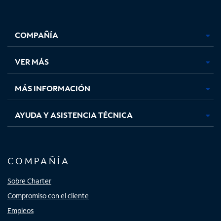
Facebook,
Instagram,
Youtube,
X,
se
se
se
se
COMPAÑÍA
abre
abre
abre
abre
en
en
en
en
una
una
una
una
VER MÁS
pestaña
pestaña
pestaña
pestaña
nueva
nueva
nueva
nueva
MÁS INFORMACIÓN
AYUDA Y ASISTENCIA TÉCNICA
COMPAÑÍA
Sobre Charter
Compromiso con el cliente
Empleos