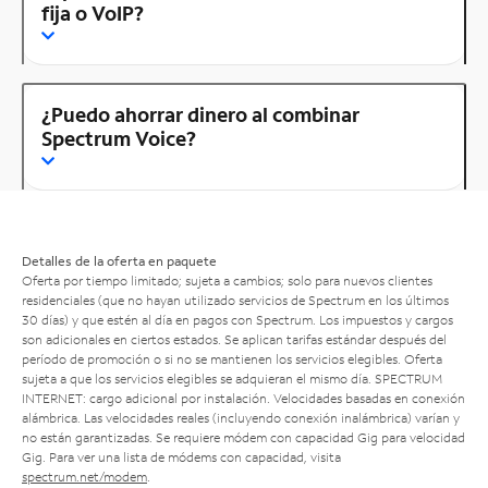
fija o VoIP?
¿Puedo ahorrar dinero al combinar
Spectrum Voice?
Detalles de la oferta en paquete
Oferta por tiempo limitado; sujeta a cambios; solo para nuevos clientes
residenciales (que no hayan utilizado servicios de Spectrum en los últimos
30 días) y que estén al día en pagos con Spectrum. Los impuestos y cargos
son adicionales en ciertos estados. Se aplican tarifas estándar después del
período de promoción o si no se mantienen los servicios elegibles. Oferta
sujeta a que los servicios elegibles se adquieran el mismo día. SPECTRUM
INTERNET: cargo adicional por instalación. Velocidades basadas en conexión
alámbrica. Las velocidades reales (incluyendo conexión inalámbrica) varían y
no están garantizadas. Se requiere módem con capacidad Gig para velocidad
Gig. Para ver una lista de módems con capacidad, visita
spectrum.net/modem
.