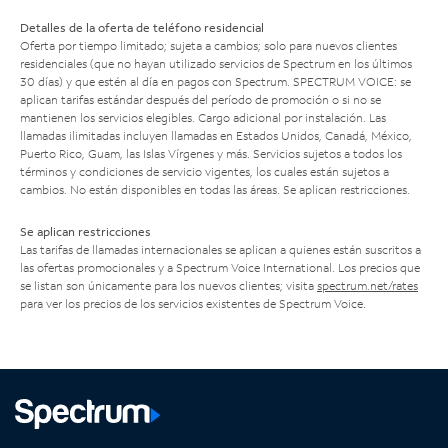
Detalles de la oferta de teléfono residencial
Oferta por tiempo limitado; sujeta a cambios; solo para nuevos clientes
residenciales (que no hayan utilizado servicios de Spectrum en los últimos
30 días) y que estén al día en pagos con Spectrum. SPECTRUM VOICE: se
aplican tarifas estándar después del período de promoción o si no se
mantienen los servicios elegibles. Cargo adicional por instalación. Las
llamadas ilimitadas incluyen llamadas en Estados Unidos, Canadá, México,
Puerto Rico, Guam, las Islas Vírgenes y más. Servicios sujetos a todos los
términos y condiciones de servicio vigentes, los cuales están sujetos a
cambios. No están disponibles en todas las áreas. Se aplican restricciones.
Se aplican restricciones
Las tarifas de llamadas internacionales se aplican a quienes están suscritos a
las ofertas promocionales y a Spectrum Voice International. Los precios que
se listan son únicamente para los nuevos clientes; visita
spectrum.net/rates
para ver los precios de los servicios existentes de Spectrum Voice.