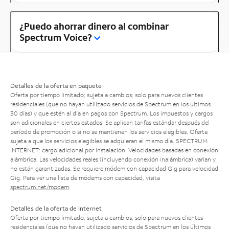
¿Puedo ahorrar dinero al combinar
Spectrum Voice?
Detalles de la oferta en paquete
Oferta por tiempo limitado; sujeta a cambios; solo para nuevos clientes
residenciales (que no hayan utilizado servicios de Spectrum en los últimos
30 días) y que estén al día en pagos con Spectrum. Los impuestos y cargos
son adicionales en ciertos estados. Se aplican tarifas estándar después del
período de promoción o si no se mantienen los servicios elegibles. Oferta
sujeta a que los servicios elegibles se adquieran el mismo día. SPECTRUM
INTERNET: cargo adicional por instalación. Velocidades basadas en conexión
alámbrica. Las velocidades reales (incluyendo conexión inalámbrica) varían y
no están garantizadas. Se requiere módem con capacidad Gig para velocidad
Gig. Para ver una lista de módems con capacidad, visita
spectrum.net/modem
.
Detalles de la oferta de Internet
Oferta por tiempo limitado; sujeta a cambios; solo para nuevos clientes
residenciales (que no hayan utilizado servicios de Spectrum en los últimos