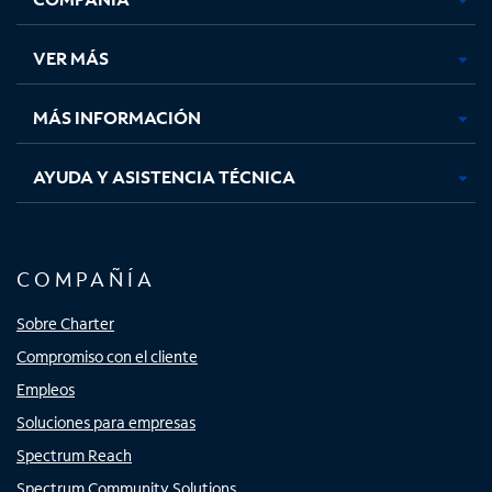
en
en
en
en
una
una
una
una
VER MÁS
pestaña
pestaña
pestaña
pestaña
nueva
nueva
nueva
nueva
MÁS INFORMACIÓN
AYUDA Y ASISTENCIA TÉCNICA
COMPAÑÍA
Sobre Charter
Compromiso con el cliente
Empleos
Soluciones para empresas
Spectrum Reach
Spectrum Community Solutions