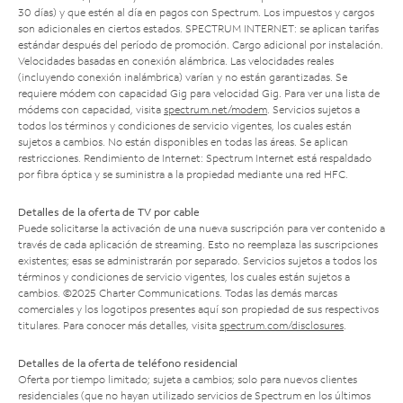
30 días) y que estén al día en pagos con Spectrum. Los impuestos y cargos
son adicionales en ciertos estados. SPECTRUM INTERNET: se aplican tarifas
estándar después del período de promoción. Cargo adicional por instalación.
Velocidades basadas en conexión alámbrica. Las velocidades reales
(incluyendo conexión inalámbrica) varían y no están garantizadas. Se
requiere módem con capacidad Gig para velocidad Gig. Para ver una lista de
módems con capacidad, visita
spectrum.net/modem
. Servicios sujetos a
todos los términos y condiciones de servicio vigentes, los cuales están
sujetos a cambios. No están disponibles en todas las áreas. Se aplican
restricciones. Rendimiento de Internet: Spectrum Internet está respaldado
por fibra óptica y se suministra a la propiedad mediante una red HFC.
Detalles de la oferta de TV por cable
Puede solicitarse la activación de una nueva suscripción para ver contenido a
través de cada aplicación de streaming. Esto no reemplaza las suscripciones
existentes; esas se administrarán por separado. Servicios sujetos a todos los
términos y condiciones de servicio vigentes, los cuales están sujetos a
cambios. ©2025 Charter Communications. Todas las demás marcas
comerciales y los logotipos presentes aquí son propiedad de sus respectivos
titulares. Para conocer más detalles, visita
spectrum.com/disclosures
.
Detalles de la oferta de teléfono residencial
Oferta por tiempo limitado; sujeta a cambios; solo para nuevos clientes
residenciales (que no hayan utilizado servicios de Spectrum en los últimos