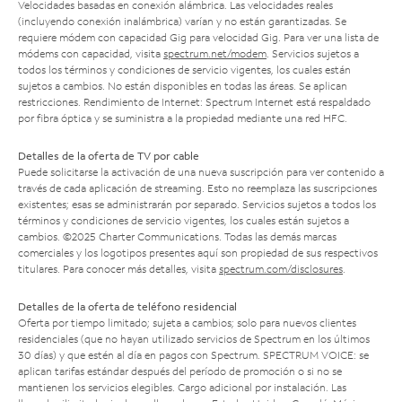
Velocidades basadas en conexión alámbrica. Las velocidades reales
(incluyendo conexión inalámbrica) varían y no están garantizadas. Se
requiere módem con capacidad Gig para velocidad Gig. Para ver una lista de
módems con capacidad, visita
spectrum.net/modem
. Servicios sujetos a
todos los términos y condiciones de servicio vigentes, los cuales están
sujetos a cambios. No están disponibles en todas las áreas. Se aplican
restricciones. Rendimiento de Internet: Spectrum Internet está respaldado
por fibra óptica y se suministra a la propiedad mediante una red HFC.
Detalles de la oferta de TV por cable
Puede solicitarse la activación de una nueva suscripción para ver contenido a
través de cada aplicación de streaming. Esto no reemplaza las suscripciones
existentes; esas se administrarán por separado. Servicios sujetos a todos los
términos y condiciones de servicio vigentes, los cuales están sujetos a
cambios. ©2025 Charter Communications. Todas las demás marcas
comerciales y los logotipos presentes aquí son propiedad de sus respectivos
titulares. Para conocer más detalles, visita
spectrum.com/disclosures
.
Detalles de la oferta de teléfono residencial
Oferta por tiempo limitado; sujeta a cambios; solo para nuevos clientes
residenciales (que no hayan utilizado servicios de Spectrum en los últimos
30 días) y que estén al día en pagos con Spectrum. SPECTRUM VOICE: se
aplican tarifas estándar después del período de promoción o si no se
mantienen los servicios elegibles. Cargo adicional por instalación. Las