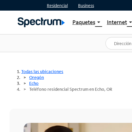
Residencial
Business
Paquetes
Internet
arrow_drop_down
arrow_drop
Ver paquetes
Spectr
Spectrum One
Planes
Mejores ofertas
Spectr
Ofertas en tu área
Intern
Todas las ubicaciones
Oregón
Echo
Teléfono residencial Spectrum en Echo, OR