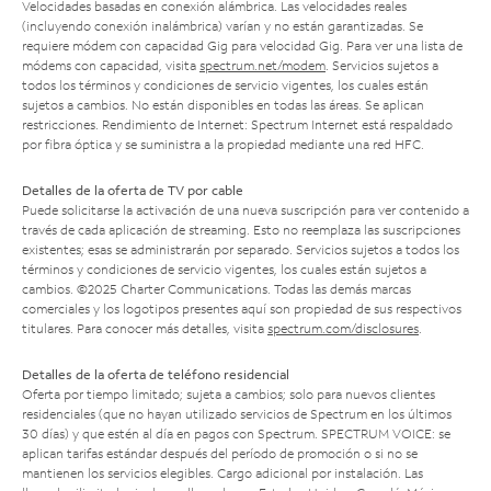
Velocidades basadas en conexión alámbrica. Las velocidades reales
(incluyendo conexión inalámbrica) varían y no están garantizadas. Se
requiere módem con capacidad Gig para velocidad Gig. Para ver una lista de
módems con capacidad, visita
spectrum.net/modem
. Servicios sujetos a
todos los términos y condiciones de servicio vigentes, los cuales están
sujetos a cambios. No están disponibles en todas las áreas. Se aplican
restricciones. Rendimiento de Internet: Spectrum Internet está respaldado
por fibra óptica y se suministra a la propiedad mediante una red HFC.
Detalles de la oferta de TV por cable
Puede solicitarse la activación de una nueva suscripción para ver contenido a
través de cada aplicación de streaming. Esto no reemplaza las suscripciones
existentes; esas se administrarán por separado. Servicios sujetos a todos los
términos y condiciones de servicio vigentes, los cuales están sujetos a
cambios. ©2025 Charter Communications. Todas las demás marcas
comerciales y los logotipos presentes aquí son propiedad de sus respectivos
titulares. Para conocer más detalles, visita
spectrum.com/disclosures
.
Detalles de la oferta de teléfono residencial
Oferta por tiempo limitado; sujeta a cambios; solo para nuevos clientes
residenciales (que no hayan utilizado servicios de Spectrum en los últimos
30 días) y que estén al día en pagos con Spectrum. SPECTRUM VOICE: se
aplican tarifas estándar después del período de promoción o si no se
mantienen los servicios elegibles. Cargo adicional por instalación. Las