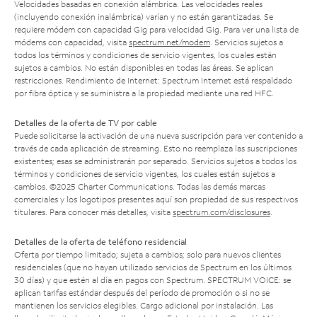
Velocidades basadas en conexión alámbrica. Las velocidades reales
(incluyendo conexión inalámbrica) varían y no están garantizadas. Se
requiere módem con capacidad Gig para velocidad Gig. Para ver una lista de
módems con capacidad, visita
spectrum.net/modem
. Servicios sujetos a
todos los términos y condiciones de servicio vigentes, los cuales están
sujetos a cambios. No están disponibles en todas las áreas. Se aplican
restricciones. Rendimiento de Internet: Spectrum Internet está respaldado
por fibra óptica y se suministra a la propiedad mediante una red HFC.
Detalles de la oferta de TV por cable
Puede solicitarse la activación de una nueva suscripción para ver contenido a
través de cada aplicación de streaming. Esto no reemplaza las suscripciones
existentes; esas se administrarán por separado. Servicios sujetos a todos los
términos y condiciones de servicio vigentes, los cuales están sujetos a
cambios. ©2025 Charter Communications. Todas las demás marcas
comerciales y los logotipos presentes aquí son propiedad de sus respectivos
titulares. Para conocer más detalles, visita
spectrum.com/disclosures
.
Detalles de la oferta de teléfono residencial
Oferta por tiempo limitado; sujeta a cambios; solo para nuevos clientes
residenciales (que no hayan utilizado servicios de Spectrum en los últimos
30 días) y que estén al día en pagos con Spectrum. SPECTRUM VOICE: se
aplican tarifas estándar después del período de promoción o si no se
mantienen los servicios elegibles. Cargo adicional por instalación. Las