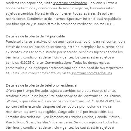
módems con capacidad, visita
spectrum.net/modem
. Servicios sujetos a
todos los términos y condiciones de servicio vigentes, los cuales están
sujetos a cambios. No están disponibles en todas las áreas. Se aplican
restricciones. Rendimiento de Internet: Spectrum Internet está respaldado
por fibra óptica y se suministra a la propiedad mediante una red HFC.
Detalles de la oferta de TV por cable
Puede solicitarse la activación de una nueva suscripción para ver contenido a
través de cada aplicación de streaming. Esto no reemplaza las suscripciones
existentes; esas se administrarán por separado. Servicios sujetos a todos los
términos y condiciones de servicio vigentes, los cuales están sujetos a
cambios. ©2025 Charter Communications. Todas las demás marcas
comerciales y los logotipos presentes aquí son propiedad de sus respectivos
titulares. Para conocer más detalles, visita
spectrum.com/disclosures
.
Detalles de la oferta de teléfono residencial
Oferta por tiempo limitado; sujeta a cambios; solo para nuevos clientes
residenciales (que no hayan utilizado servicios de Spectrum en los últimos
30 días) y que estén al día en pagos con Spectrum. SPECTRUM VOICE: se
aplican tarifas estándar después del período de promoción o si no se
mantienen los servicios elegibles. Cargo adicional por instalación. Las
llamadas ilimitadas incluyen llamadas en Estados Unidos, Canadá, México,
Puerto Rico, Guam, las Islas Vírgenes y más. Servicios sujetos a todos los
términos y condiciones de servicio vigentes, los cuales están sujetos a