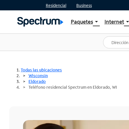
Residencial
Business
Paquetes
Internet
arrow_drop_down
arrow_drop
Ver paquetes
Spectr
Spectrum One
Planes
Mejores ofertas
Spectr
Ofertas en tu área
Intern
Todas las ubicaciones
Wisconsin
Eldorado
Teléfono residencial Spectrum en Eldorado, WI