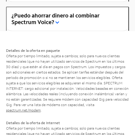
¿Puedo ahorrar dinero al combinar
Spectrum Voice?
Detalles de la oferta en paquete
Oferta por tiempo limitado; sujeta a cambios; solo para nuevos clientes
residenciales (que no hayan utilizado servicios de Spectrum en los últimos
30 días) y que estén al día en pagos con Spectrum. Los impuestos y cargos
son adicionales en ciertos estados. Se aplican tarifas estándar después del
período de promoción o si no se mantienen los servicios elegibles. Oferta
sujeta a que los servicios elegibles se adquieran el mismo día. SPECTRUM
INTERNET: cargo adicional por instalación. Velocidades basadas en conexión
alámbrica. Las velocidades reales (incluyendo conexión inalámbrica) varían y
no están garantizadas. Se requiere módem con capacidad Gig para velocidad
Gig. Para ver una lista de módems con capacidad, visita
spectrum.net/modem
.
Detalles de la oferta de Internet
Oferta por tiempo limitado; sujeta a cambios; solo para nuevos clientes
residenciales (que no hayan utilizado servicios de Spectrum en los últimos