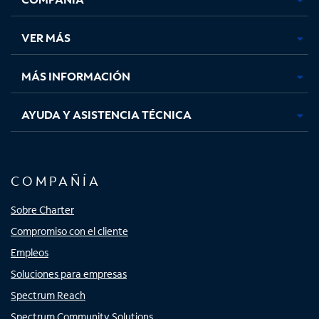
en
en
en
en
una
una
una
una
VER MÁS
pestaña
pestaña
pestaña
pestaña
nueva
nueva
nueva
nueva
MÁS INFORMACIÓN
AYUDA Y ASISTENCIA TÉCNICA
COMPAÑÍA
Sobre Charter
Compromiso con el cliente
Empleos
Soluciones para empresas
Spectrum Reach
Spectrum Community Solutions