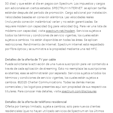
30 días) y que estén al día en pagos con Spectrum. Los impuestos y cargos
son adicionales en ciertos estados. SPECTRUM INTERNET: se aplican tarifas
estándar después del período de promoción. Cargo adicional por instalación.
Velocidades basadas en conexión alámbrica. Las velocidades reales
(incluyendo conexión inalámbrica) varían y no están garantizadas. Se
requiere módem con capacidad Gig para velocidad Gig. Para ver una lista de
módems con capacidad, visita
spectrum.net/modem
. Servicios sujetos a
todos los términos y condiciones de servicio vigentes, los cuales están
sujetos a cambios. No están disponibles en todas las áreas. Se aplican
restricciones. Rendimiento de Internet: Spectrum Internet está respaldado
por fibra óptica y se suministra a la propiedad mediante una red HFC.
Detalles de la oferta de TV por cable
Puede solicitarse la activación de una nueva suscripción para ver contenido a
través de cada aplicación de streaming. Esto no reemplaza las suscripciones
existentes; esas se administrarán por separado. Servicios sujetos a todos los
términos y condiciones de servicio vigentes, los cuales están sujetos a
cambios. ©2025 Charter Communications. Todas las demás marcas
comerciales y los logotipos presentes aquí son propiedad de sus respectivos
titulares. Para conocer más detalles, visita
spectrum.com/disclosures
.
Detalles de la oferta de teléfono residencial
Oferta por tiempo limitado; sujeta a cambios; solo para nuevos clientes
residenciales (que no hayan utilizado servicios de Spectrum en los últimos