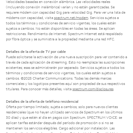
Velocidades basadas en conexión alámbrica. Las velocidades reales
(incluyendo conexión inalámbrica) varían y no están garantizadas. Se
requiere módem con capacidad Gig para velocidad Gig. Para ver una lista de
módems con capacidad, visita
spectrum.net/modem
. Servicios sujetos a
todos los términos y condiciones de servicio vigentes, los cuales están
sujetos a cambios. No están disponibles en todas las áreas. Se aplican
restricciones. Rendimiento de Internet: Spectrum Internet está respaldado
por fibra óptica y se suministra a la propiedad mediante una red HFC.
Detalles de la oferta de TV por cable
Puede solicitarse la activación de una nueva suscripción para ver contenido a
través de cada aplicación de streaming. Esto no reemplaza las suscripciones
existentes; esas se administrarán por separado. Servicios sujetos a todos los
términos y condiciones de servicio vigentes, los cuales están sujetos a
cambios. ©2025 Charter Communications. Todas las demás marcas
comerciales y los logotipos presentes aquí son propiedad de sus respectivos
titulares. Para conocer más detalles, visita
spectrum.com/disclosures
.
Detalles de la oferta de teléfono residencial
Oferta por tiempo limitado; sujeta a cambios; solo para nuevos clientes
residenciales (que no hayan utilizado servicios de Spectrum en los últimos
30 días) y que estén al día en pagos con Spectrum. SPECTRUM VOICE: se
aplican tarifas estándar después del período de promoción o si no se
mantienen los servicios elegibles. Cargo adicional por instalación. Las