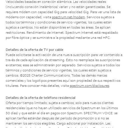
Velocidades basadas en conexión alámbrica. Las velocidades reales
(incluyendo conexión inalámbrica) varían y no están garantizadas. Se
requiere módem con capacidad Gig para velocidad Gig. Para ver una lista de
módems con capacidad, visita
spectrum.net/modem
. Servicios sujetos a
todos los términos y condiciones de servicio vigentes, los cuales están
sujetos a cambios. No están disponibles en todas las áreas. Se aplican
restricciones. Rendimiento de Internet: Spectrum Internet está respaldado
por fibra óptica y se suministra a la propiedad mediante una red HFC.
Detalles de la oferta de TV por cable
Puede solicitarse la activación de una nueva suscripción para ver contenido a
través de cada aplicación de streaming. Esto no reemplaza las suscripciones
existentes; esas se administrarán por separado. Servicios sujetos a todos los
términos y condiciones de servicio vigentes, los cuales están sujetos a
cambios. ©2025 Charter Communications. Todas las demás marcas
comerciales y los logotipos presentes aquí son propiedad de sus respectivos
titulares. Para conocer más detalles, visita
spectrum.com/disclosures
.
Detalles de la oferta de teléfono residencial
Oferta por tiempo limitado; sujeta a cambios; solo para nuevos clientes
residenciales (que no hayan utilizado servicios de Spectrum en los últimos
30 días) y que estén al día en pagos con Spectrum. SPECTRUM VOICE: se
aplican tarifas estándar después del período de promoción o si no se
mantienen los servicios elegibles. Cargo adicional por instalación. Las