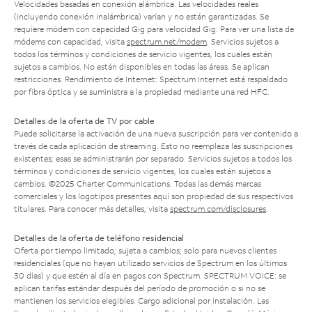
Velocidades basadas en conexión alámbrica. Las velocidades reales
(incluyendo conexión inalámbrica) varían y no están garantizadas. Se
requiere módem con capacidad Gig para velocidad Gig. Para ver una lista de
módems con capacidad, visita
spectrum.net/modem
. Servicios sujetos a
todos los términos y condiciones de servicio vigentes, los cuales están
sujetos a cambios. No están disponibles en todas las áreas. Se aplican
restricciones. Rendimiento de Internet: Spectrum Internet está respaldado
por fibra óptica y se suministra a la propiedad mediante una red HFC.
Detalles de la oferta de TV por cable
Puede solicitarse la activación de una nueva suscripción para ver contenido a
través de cada aplicación de streaming. Esto no reemplaza las suscripciones
existentes; esas se administrarán por separado. Servicios sujetos a todos los
términos y condiciones de servicio vigentes, los cuales están sujetos a
cambios. ©2025 Charter Communications. Todas las demás marcas
comerciales y los logotipos presentes aquí son propiedad de sus respectivos
titulares. Para conocer más detalles, visita
spectrum.com/disclosures
.
Detalles de la oferta de teléfono residencial
Oferta por tiempo limitado; sujeta a cambios; solo para nuevos clientes
residenciales (que no hayan utilizado servicios de Spectrum en los últimos
30 días) y que estén al día en pagos con Spectrum. SPECTRUM VOICE: se
aplican tarifas estándar después del período de promoción o si no se
mantienen los servicios elegibles. Cargo adicional por instalación. Las