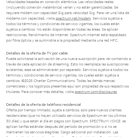
Velocidades basadas en conexión alámbrica. Las velocidades reales
(incluyendo conexión inalámbrica) varían y no están garantizadas. Se
requiere módem con capacidad Gig para velocidad Gig. Para ver una lista de
módems con capacidad, visita
spectrum.net/modem
. Servicios sujetos a
todos los términos y condiciones de servicio vigentes, los cuales están
sujetos a cambios. No están disponibles en todas las áreas. Se aplican
restricciones. Rendimiento de Internet: Spectrum Internet está respaldado
por fibra óptica y se suministra a la propiedad mediante una red HFC.
Detalles de la oferta de TV por cable
Puede solicitarse la activación de una nueva suscripción para ver contenido a
través de cada aplicación de streaming. Esto no reemplaza las suscripciones
existentes; esas se administrarán por separado. Servicios sujetos a todos los
términos y condiciones de servicio vigentes, los cuales están sujetos a
cambios. ©2025 Charter Communications. Todas las demás marcas
comerciales y los logotipos presentes aquí son propiedad de sus respectivos
titulares. Para conocer más detalles, visita
spectrum.com/disclosures
.
Detalles de la oferta de teléfono residencial
Oferta por tiempo limitado; sujeta a cambios; solo para nuevos clientes
residenciales (que no hayan utilizado servicios de Spectrum en los últimos
30 días) y que estén al día en pagos con Spectrum. SPECTRUM VOICE: se
aplican tarifas estándar después del período de promoción o si no se
mantienen los servicios elegibles. Cargo adicional por instalación. Las