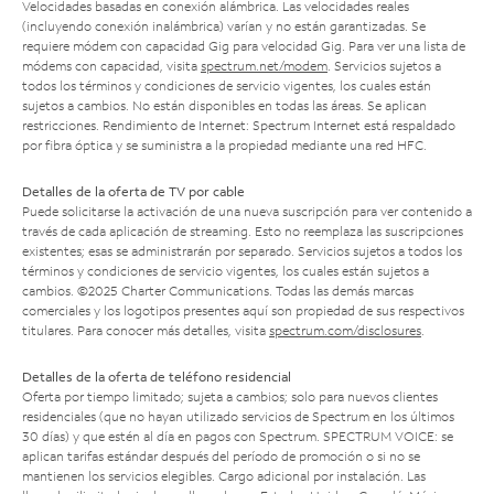
Velocidades basadas en conexión alámbrica. Las velocidades reales
(incluyendo conexión inalámbrica) varían y no están garantizadas. Se
requiere módem con capacidad Gig para velocidad Gig. Para ver una lista de
módems con capacidad, visita
spectrum.net/modem
. Servicios sujetos a
todos los términos y condiciones de servicio vigentes, los cuales están
sujetos a cambios. No están disponibles en todas las áreas. Se aplican
restricciones. Rendimiento de Internet: Spectrum Internet está respaldado
por fibra óptica y se suministra a la propiedad mediante una red HFC.
Detalles de la oferta de TV por cable
Puede solicitarse la activación de una nueva suscripción para ver contenido a
través de cada aplicación de streaming. Esto no reemplaza las suscripciones
existentes; esas se administrarán por separado. Servicios sujetos a todos los
términos y condiciones de servicio vigentes, los cuales están sujetos a
cambios. ©2025 Charter Communications. Todas las demás marcas
comerciales y los logotipos presentes aquí son propiedad de sus respectivos
titulares. Para conocer más detalles, visita
spectrum.com/disclosures
.
Detalles de la oferta de teléfono residencial
Oferta por tiempo limitado; sujeta a cambios; solo para nuevos clientes
residenciales (que no hayan utilizado servicios de Spectrum en los últimos
30 días) y que estén al día en pagos con Spectrum. SPECTRUM VOICE: se
aplican tarifas estándar después del período de promoción o si no se
mantienen los servicios elegibles. Cargo adicional por instalación. Las