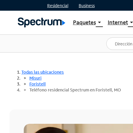
Residencial
Business
Paquetes
Internet
arrow_drop_down
arrow_drop
Ver paquetes
Spectr
Spectrum One
Planes
Mejores ofertas
Spectr
Ofertas en tu área
Intern
Todas las ubicaciones
Misuri
Foristell
Teléfono residencial Spectrum en Foristell, MO