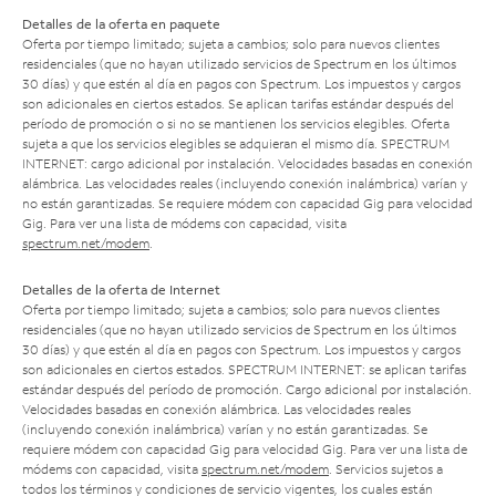
Detalles de la oferta en paquete
Oferta por tiempo limitado; sujeta a cambios; solo para nuevos clientes
residenciales (que no hayan utilizado servicios de Spectrum en los últimos
30 días) y que estén al día en pagos con Spectrum. Los impuestos y cargos
son adicionales en ciertos estados. Se aplican tarifas estándar después del
período de promoción o si no se mantienen los servicios elegibles. Oferta
sujeta a que los servicios elegibles se adquieran el mismo día. SPECTRUM
INTERNET: cargo adicional por instalación. Velocidades basadas en conexión
alámbrica. Las velocidades reales (incluyendo conexión inalámbrica) varían y
no están garantizadas. Se requiere módem con capacidad Gig para velocidad
Gig. Para ver una lista de módems con capacidad, visita
spectrum.net/modem
.
Detalles de la oferta de Internet
Oferta por tiempo limitado; sujeta a cambios; solo para nuevos clientes
residenciales (que no hayan utilizado servicios de Spectrum en los últimos
30 días) y que estén al día en pagos con Spectrum. Los impuestos y cargos
son adicionales en ciertos estados. SPECTRUM INTERNET: se aplican tarifas
estándar después del período de promoción. Cargo adicional por instalación.
Velocidades basadas en conexión alámbrica. Las velocidades reales
(incluyendo conexión inalámbrica) varían y no están garantizadas. Se
requiere módem con capacidad Gig para velocidad Gig. Para ver una lista de
módems con capacidad, visita
spectrum.net/modem
. Servicios sujetos a
todos los términos y condiciones de servicio vigentes, los cuales están