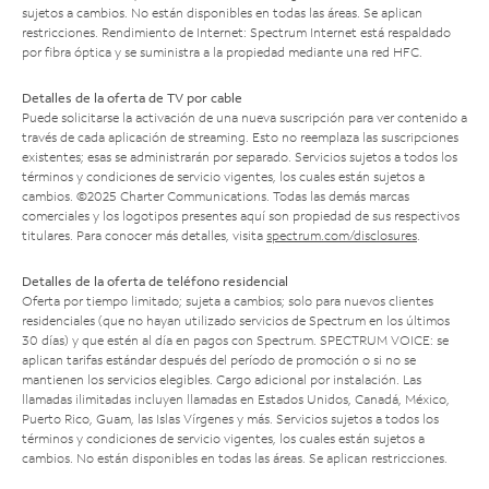
sujetos a cambios. No están disponibles en todas las áreas. Se aplican
restricciones. Rendimiento de Internet: Spectrum Internet está respaldado
por fibra óptica y se suministra a la propiedad mediante una red HFC.
Detalles de la oferta de TV por cable
Puede solicitarse la activación de una nueva suscripción para ver contenido a
través de cada aplicación de streaming. Esto no reemplaza las suscripciones
existentes; esas se administrarán por separado. Servicios sujetos a todos los
términos y condiciones de servicio vigentes, los cuales están sujetos a
cambios. ©2025 Charter Communications. Todas las demás marcas
comerciales y los logotipos presentes aquí son propiedad de sus respectivos
titulares. Para conocer más detalles, visita
spectrum.com/disclosures
.
Detalles de la oferta de teléfono residencial
Oferta por tiempo limitado; sujeta a cambios; solo para nuevos clientes
residenciales (que no hayan utilizado servicios de Spectrum en los últimos
30 días) y que estén al día en pagos con Spectrum. SPECTRUM VOICE: se
aplican tarifas estándar después del período de promoción o si no se
mantienen los servicios elegibles. Cargo adicional por instalación. Las
llamadas ilimitadas incluyen llamadas en Estados Unidos, Canadá, México,
Puerto Rico, Guam, las Islas Vírgenes y más. Servicios sujetos a todos los
términos y condiciones de servicio vigentes, los cuales están sujetos a
cambios. No están disponibles en todas las áreas. Se aplican restricciones.