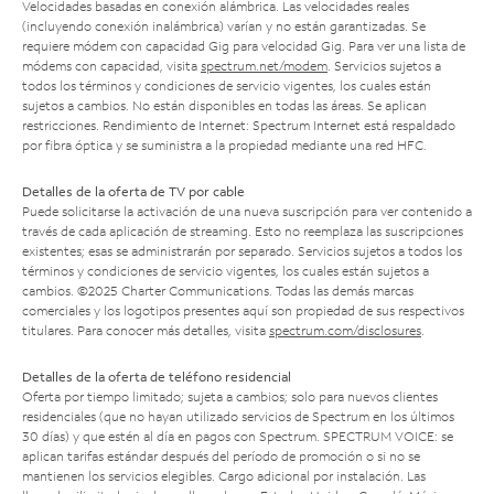
Velocidades basadas en conexión alámbrica. Las velocidades reales
(incluyendo conexión inalámbrica) varían y no están garantizadas. Se
requiere módem con capacidad Gig para velocidad Gig. Para ver una lista de
módems con capacidad, visita
spectrum.net/modem
. Servicios sujetos a
todos los términos y condiciones de servicio vigentes, los cuales están
sujetos a cambios. No están disponibles en todas las áreas. Se aplican
restricciones. Rendimiento de Internet: Spectrum Internet está respaldado
por fibra óptica y se suministra a la propiedad mediante una red HFC.
Detalles de la oferta de TV por cable
Puede solicitarse la activación de una nueva suscripción para ver contenido a
través de cada aplicación de streaming. Esto no reemplaza las suscripciones
existentes; esas se administrarán por separado. Servicios sujetos a todos los
términos y condiciones de servicio vigentes, los cuales están sujetos a
cambios. ©2025 Charter Communications. Todas las demás marcas
comerciales y los logotipos presentes aquí son propiedad de sus respectivos
titulares. Para conocer más detalles, visita
spectrum.com/disclosures
.
Detalles de la oferta de teléfono residencial
Oferta por tiempo limitado; sujeta a cambios; solo para nuevos clientes
residenciales (que no hayan utilizado servicios de Spectrum en los últimos
30 días) y que estén al día en pagos con Spectrum. SPECTRUM VOICE: se
aplican tarifas estándar después del período de promoción o si no se
mantienen los servicios elegibles. Cargo adicional por instalación. Las