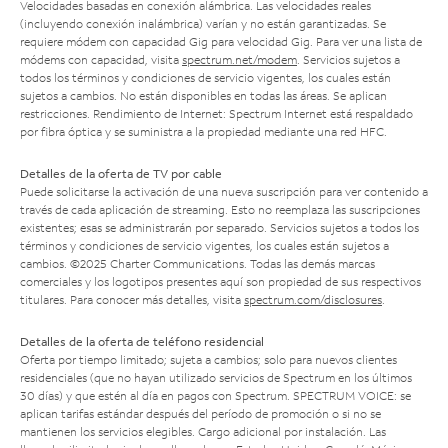
Velocidades basadas en conexión alámbrica. Las velocidades reales
(incluyendo conexión inalámbrica) varían y no están garantizadas. Se
requiere módem con capacidad Gig para velocidad Gig. Para ver una lista de
módems con capacidad, visita
spectrum.net/modem
. Servicios sujetos a
todos los términos y condiciones de servicio vigentes, los cuales están
sujetos a cambios. No están disponibles en todas las áreas. Se aplican
restricciones. Rendimiento de Internet: Spectrum Internet está respaldado
por fibra óptica y se suministra a la propiedad mediante una red HFC.
Detalles de la oferta de TV por cable
Puede solicitarse la activación de una nueva suscripción para ver contenido a
través de cada aplicación de streaming. Esto no reemplaza las suscripciones
existentes; esas se administrarán por separado. Servicios sujetos a todos los
términos y condiciones de servicio vigentes, los cuales están sujetos a
cambios. ©2025 Charter Communications. Todas las demás marcas
comerciales y los logotipos presentes aquí son propiedad de sus respectivos
titulares. Para conocer más detalles, visita
spectrum.com/disclosures
.
Detalles de la oferta de teléfono residencial
Oferta por tiempo limitado; sujeta a cambios; solo para nuevos clientes
residenciales (que no hayan utilizado servicios de Spectrum en los últimos
30 días) y que estén al día en pagos con Spectrum. SPECTRUM VOICE: se
aplican tarifas estándar después del período de promoción o si no se
mantienen los servicios elegibles. Cargo adicional por instalación. Las