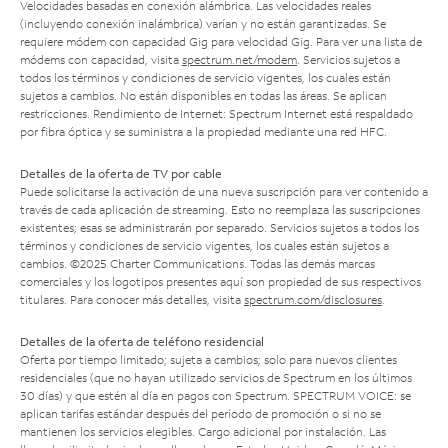
Velocidades basadas en conexión alámbrica. Las velocidades reales
(incluyendo conexión inalámbrica) varían y no están garantizadas. Se
requiere módem con capacidad Gig para velocidad Gig. Para ver una lista de
módems con capacidad, visita
spectrum.net/modem
. Servicios sujetos a
todos los términos y condiciones de servicio vigentes, los cuales están
sujetos a cambios. No están disponibles en todas las áreas. Se aplican
restricciones. Rendimiento de Internet: Spectrum Internet está respaldado
por fibra óptica y se suministra a la propiedad mediante una red HFC.
Detalles de la oferta de TV por cable
Puede solicitarse la activación de una nueva suscripción para ver contenido a
través de cada aplicación de streaming. Esto no reemplaza las suscripciones
existentes; esas se administrarán por separado. Servicios sujetos a todos los
términos y condiciones de servicio vigentes, los cuales están sujetos a
cambios. ©2025 Charter Communications. Todas las demás marcas
comerciales y los logotipos presentes aquí son propiedad de sus respectivos
titulares. Para conocer más detalles, visita
spectrum.com/disclosures
.
Detalles de la oferta de teléfono residencial
Oferta por tiempo limitado; sujeta a cambios; solo para nuevos clientes
residenciales (que no hayan utilizado servicios de Spectrum en los últimos
30 días) y que estén al día en pagos con Spectrum. SPECTRUM VOICE: se
aplican tarifas estándar después del período de promoción o si no se
mantienen los servicios elegibles. Cargo adicional por instalación. Las