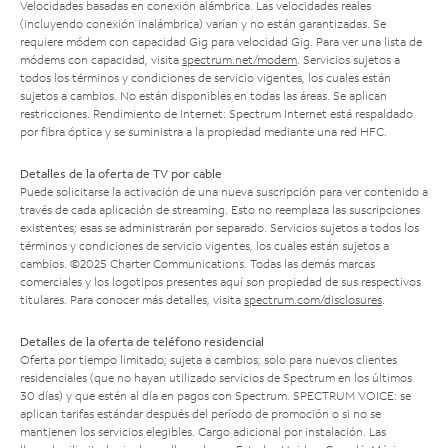
Velocidades basadas en conexión alámbrica. Las velocidades reales
(incluyendo conexión inalámbrica) varían y no están garantizadas. Se
requiere módem con capacidad Gig para velocidad Gig. Para ver una lista de
módems con capacidad, visita
spectrum.net/modem
. Servicios sujetos a
todos los términos y condiciones de servicio vigentes, los cuales están
sujetos a cambios. No están disponibles en todas las áreas. Se aplican
restricciones. Rendimiento de Internet: Spectrum Internet está respaldado
por fibra óptica y se suministra a la propiedad mediante una red HFC.
Detalles de la oferta de TV por cable
Puede solicitarse la activación de una nueva suscripción para ver contenido a
través de cada aplicación de streaming. Esto no reemplaza las suscripciones
existentes; esas se administrarán por separado. Servicios sujetos a todos los
términos y condiciones de servicio vigentes, los cuales están sujetos a
cambios. ©2025 Charter Communications. Todas las demás marcas
comerciales y los logotipos presentes aquí son propiedad de sus respectivos
titulares. Para conocer más detalles, visita
spectrum.com/disclosures
.
Detalles de la oferta de teléfono residencial
Oferta por tiempo limitado; sujeta a cambios; solo para nuevos clientes
residenciales (que no hayan utilizado servicios de Spectrum en los últimos
30 días) y que estén al día en pagos con Spectrum. SPECTRUM VOICE: se
aplican tarifas estándar después del período de promoción o si no se
mantienen los servicios elegibles. Cargo adicional por instalación. Las