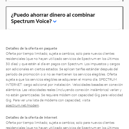
¿Puedo ahorrar dinero al combinar
Spectrum Voice?
Detalles de la oferta en paquete
Oferta por tiempo limitado; sujeta a cambios; solo para nuevos clientes
residenciales (que no hayan utilizado servicios de Spectrum en los últimos
30 días) y que estén al día en pagos con Spectrum. Los impuestos y cargos
son adicionales en ciertos estados. Se aplican tarifas estándar después del
período de promoción o si no se mantienen los servicios elegibles. Oferta
sujeta a que los servicios elegibles se adquieran el mismo día. SPECTRUM
INTERNET: cargo adicional por instalación. Velocidades basadas en conexión
alámbrica. Las velocidades reales (incluyendo conexión inalámbrica) varían y
no están garantizadas. Se requiere módem con capacidad Gig para velocidad
Gig. Para ver una lista de módems con capacidad, visita
spectrum.net/modem
.
Detalles de la oferta de Internet
Oferta por tiempo limitado; sujeta a cambios; solo para nuevos clientes
residenciales (que no hayan utilizado servicios de Spectrum en los últimos