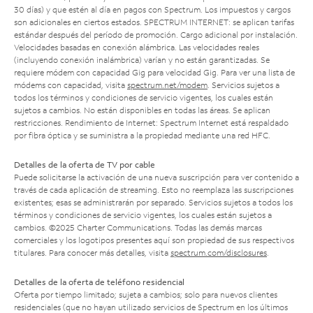
30 días) y que estén al día en pagos con Spectrum. Los impuestos y cargos
son adicionales en ciertos estados. SPECTRUM INTERNET: se aplican tarifas
estándar después del período de promoción. Cargo adicional por instalación.
Velocidades basadas en conexión alámbrica. Las velocidades reales
(incluyendo conexión inalámbrica) varían y no están garantizadas. Se
requiere módem con capacidad Gig para velocidad Gig. Para ver una lista de
módems con capacidad, visita
spectrum.net/modem
. Servicios sujetos a
todos los términos y condiciones de servicio vigentes, los cuales están
sujetos a cambios. No están disponibles en todas las áreas. Se aplican
restricciones. Rendimiento de Internet: Spectrum Internet está respaldado
por fibra óptica y se suministra a la propiedad mediante una red HFC.
Detalles de la oferta de TV por cable
Puede solicitarse la activación de una nueva suscripción para ver contenido a
través de cada aplicación de streaming. Esto no reemplaza las suscripciones
existentes; esas se administrarán por separado. Servicios sujetos a todos los
términos y condiciones de servicio vigentes, los cuales están sujetos a
cambios. ©2025 Charter Communications. Todas las demás marcas
comerciales y los logotipos presentes aquí son propiedad de sus respectivos
titulares. Para conocer más detalles, visita
spectrum.com/disclosures
.
Detalles de la oferta de teléfono residencial
Oferta por tiempo limitado; sujeta a cambios; solo para nuevos clientes
residenciales (que no hayan utilizado servicios de Spectrum en los últimos