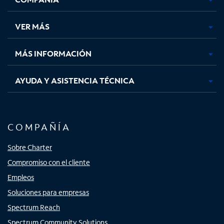
en
en
en
en
una
una
una
una
VER MÁS
pestaña
pestaña
pestaña
pestaña
nueva
nueva
nueva
nueva
MÁS INFORMACIÓN
AYUDA Y ASISTENCIA TÉCNICA
COMPAÑÍA
Sobre Charter
Compromiso con el cliente
Empleos
Soluciones para empresas
Spectrum Reach
Spectrum Community Solutions