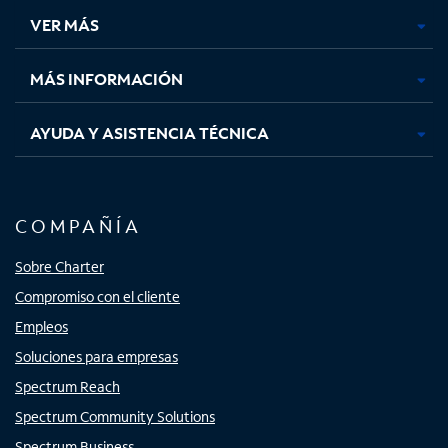
una
una
una
una
VER MÁS
pestaña
pestaña
pestaña
pestaña
nueva
nueva
nueva
nueva
MÁS INFORMACIÓN
AYUDA Y ASISTENCIA TÉCNICA
COMPAÑÍA
Sobre Charter
Compromiso con el cliente
Empleos
Soluciones para empresas
Spectrum Reach
Spectrum Community Solutions
Spectrum Business