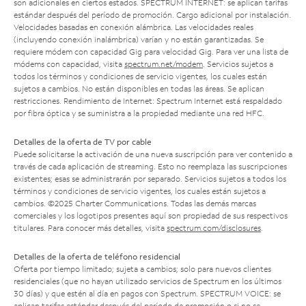
son adicionales en ciertos estados. SPECTRUM INTERNET: se aplican tarifas
estándar después del período de promoción. Cargo adicional por instalación.
Velocidades basadas en conexión alámbrica. Las velocidades reales
(incluyendo conexión inalámbrica) varían y no están garantizadas. Se
requiere módem con capacidad Gig para velocidad Gig. Para ver una lista de
módems con capacidad, visita
spectrum.net/modem
. Servicios sujetos a
todos los términos y condiciones de servicio vigentes, los cuales están
sujetos a cambios. No están disponibles en todas las áreas. Se aplican
restricciones. Rendimiento de Internet: Spectrum Internet está respaldado
por fibra óptica y se suministra a la propiedad mediante una red HFC.
Detalles de la oferta de TV por cable
Puede solicitarse la activación de una nueva suscripción para ver contenido a
través de cada aplicación de streaming. Esto no reemplaza las suscripciones
existentes; esas se administrarán por separado. Servicios sujetos a todos los
términos y condiciones de servicio vigentes, los cuales están sujetos a
cambios. ©2025 Charter Communications. Todas las demás marcas
comerciales y los logotipos presentes aquí son propiedad de sus respectivos
titulares. Para conocer más detalles, visita
spectrum.com/disclosures
.
Detalles de la oferta de teléfono residencial
Oferta por tiempo limitado; sujeta a cambios; solo para nuevos clientes
residenciales (que no hayan utilizado servicios de Spectrum en los últimos
30 días) y que estén al día en pagos con Spectrum. SPECTRUM VOICE: se
aplican tarifas estándar después del período de promoción o si no se