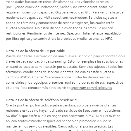
Velocidades basadas en conexión alámbrica. Las velocidades reales
(incluyendo conexión inalámbrica) varían y no están garantizadas. Se
requiere módem con capacidad Gig para velocidad Gig. Para ver una lista de
módems con capacidad, visita
spectrum.net/modem
. Servicios sujetos a
todos los términos y condiciones de servicio vigentes, los cuales están
sujetos a cambios. No están disponibles en todas las áreas. Se aplican
restricciones. Rendimiento de Internet: Spectrum Internet está respaldado
por fibra óptica y se suministra a la propiedad mediante una red HFC.
Detalles de la oferta de TV por cable
Puede solicitarse la activación de una nueva suscripción para ver contenido a
través de cada aplicación de streaming. Esto no reemplaza las suscripciones
existentes; esas se administrarán por separado. Servicios sujetos a todos los
términos y condiciones de servicio vigentes, los cuales están sujetos a
cambios. ©2025 Charter Communications. Todas las demás marcas
comerciales y los logotipos presentes aquí son propiedad de sus respectivos
titulares. Para conocer más detalles, visita
spectrum.com/disclosures
.
Detalles de la oferta de teléfono residencial
Oferta por tiempo limitado; sujeta a cambios; solo para nuevos clientes
residenciales (que no hayan utilizado servicios de Spectrum en los últimos
30 días) y que estén al día en pagos con Spectrum. SPECTRUM VOICE: se
aplican tarifas estándar después del período de promoción o si no se
mantienen los servicios elegibles. Cargo adicional por instalación. Las