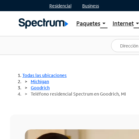
Residencial
Business
Paquetes
Internet
arrow_drop_down
arrow_drop
Ver paquetes
Spectr
Spectrum One
Planes
Mejores ofertas
Spectr
Ofertas en tu área
Intern
Todas las ubicaciones
Michigan
Goodrich
Teléfono residencial Spectrum en Goodrich, MI