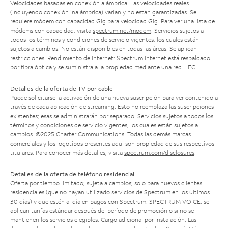
Velocidades basadas en conexión alámbrica. Las velocidades reales
(incluyendo conexión inalámbrica) varían y no están garantizadas. Se
requiere módem con capacidad Gig para velocidad Gig. Para ver una lista de
módems con capacidad, visita
spectrum.net/modem
. Servicios sujetos a
todos los términos y condiciones de servicio vigentes, los cuales están
sujetos a cambios. No están disponibles en todas las áreas. Se aplican
restricciones. Rendimiento de Internet: Spectrum Internet está respaldado
por fibra óptica y se suministra a la propiedad mediante una red HFC.
Detalles de la oferta de TV por cable
Puede solicitarse la activación de una nueva suscripción para ver contenido a
través de cada aplicación de streaming. Esto no reemplaza las suscripciones
existentes; esas se administrarán por separado. Servicios sujetos a todos los
términos y condiciones de servicio vigentes, los cuales están sujetos a
cambios. ©2025 Charter Communications. Todas las demás marcas
comerciales y los logotipos presentes aquí son propiedad de sus respectivos
titulares. Para conocer más detalles, visita
spectrum.com/disclosures
.
Detalles de la oferta de teléfono residencial
Oferta por tiempo limitado; sujeta a cambios; solo para nuevos clientes
residenciales (que no hayan utilizado servicios de Spectrum en los últimos
30 días) y que estén al día en pagos con Spectrum. SPECTRUM VOICE: se
aplican tarifas estándar después del período de promoción o si no se
mantienen los servicios elegibles. Cargo adicional por instalación. Las