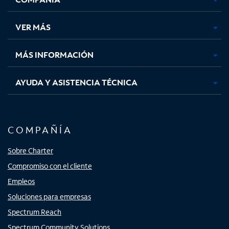
en
en
en
en
una
una
una
una
VER MÁS
pestaña
pestaña
pestaña
pestaña
nueva
nueva
nueva
nueva
MÁS INFORMACIÓN
AYUDA Y ASISTENCIA TÉCNICA
COMPAÑÍA
Sobre Charter
Compromiso con el cliente
Empleos
Soluciones para empresas
Spectrum Reach
Spectrum Community Solutions