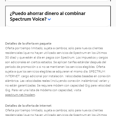
¿Puedo ahorrar dinero al combinar
Spectrum Voice?
Detalles de la oferta en paquete
Oferta por tiempo limitado; sujeta a cambios; solo para nuevos clientes
residenciales (que no hayan utilizado servicios de Spectrum en los últimos
30 días) y que estén al día en pagos con Spectrum. Los impuestos y cargos
son adicionales en ciertos estados. Se aplican tarifas estándar después del
período de promoción o si no se mantienen los servicios elegibles. Oferta
sujeta a que los servicios elegibles se adquieran el mismo día. SPECTRUM
INTERNET: cargo adicional por instalación. Velocidades basadas en conexión
alámbrica. Las velocidades reales (incluyendo conexión inalámbrica) varían y
no están garantizadas. Se requiere módem con capacidad Gig para velocidad
Gig. Para ver una lista de módems con capacidad, visita
spectrum.net/modem
.
Detalles de la oferta de Internet
Oferta por tiempo limitado; sujeta a cambios; solo para nuevos clientes
residenciales (que no hayan utilizado servicios de Spectrum en los últimos