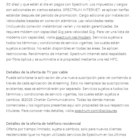
30 días) y que estén al día en pagos con Spectrum. Los impuestos y cargos
son adicionales en ciertos estados. SPECTRUM INTERNET: se aplican tarifas
estándar después del período de promoción. Cargo adicional por instalación.
Velocidades basadas en conexión alámbrica. Las velocidades reales
(incluyendo conexión inalámbrica) varían y no están garantizadas. Se
requiere módem con capacidad Gig para velocidad Gig. Para ver una lista de
módems con capacidad, visita
spectrum.net/modem
. Servicios sujetos a
todos los términos y condiciones de servicio vigentes, los cuales están
sujetos a cambios. No están disponibles en todas las áreas. Se aplican
restricciones. Rendimiento de Internet: Spectrum Internet está respaldado
por fibra óptica y se suministra a la propiedad mediante una red HFC.
Detalles de la oferta de TV por cable
Puede solicitarse la activación de una nueva suscripción para ver contenido a
través de cada aplicación de streaming. Esto no reemplaza las suscripciones
existentes; esas se administrarán por separado. Servicios sujetos a todos los
términos y condiciones de servicio vigentes, los cuales están sujetos a
cambios. ©2025 Charter Communications. Todas las demás marcas
comerciales y los logotipos presentes aquí son propiedad de sus respectivos
titulares. Para conocer más detalles, visita
spectrum.com/disclosures
.
Detalles de la oferta de teléfono residencial
Oferta por tiempo limitado; sujeta a cambios; solo para nuevos clientes
residenciales (que no hayan utilizado servicios de Spectrum en los últimos