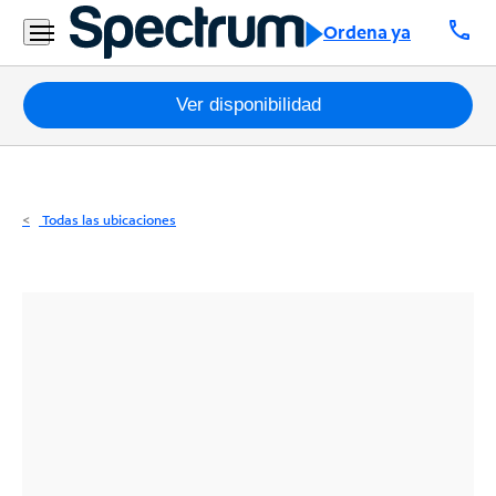
Residencial
call
Ordena ya
Business
Paquetes
Ver disponibilidad
Internet
TV
Todas las ubicaciones
Móvil
Teléfono
Residencial
Business
Contáctanos
Inglés