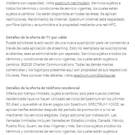
módems con capacidad, visita
spectrum.net/modem
. Servicios sujetos a
todos los términos y condiciones de servicio vigentes, los cuales están
sujetos a cambios. No están disponibles en todas las áreas. Se aplican
restricciones. Rendimiento de Internet: Spectrum Internet está respaldado
por fibra óptica y se suministra a la propiedad mediante una red HFC.
Detalles de la oferta de TV por cable
Puede solicitarse la activación de una nueva suscripción para ver contenido a
través de cada aplicación de streaming. Esto no reemplaza las suscripciones
existentes; esas se administrarán por separado. Servicios sujetos a todos los
términos y condiciones de servicio vigentes, los cuales están sujetos a
cambios. ©2025 Charter Communications. Todas las demás marcas
comerciales y los logotipos presentes aquí son propiedad de sus respectivos
titulares. Para conocer más detalles, visita
spectrum.com/disclosures
.
Detalles de la oferta de teléfono residencial
Oferta por tiempo limitado; sujeta a cambios; solo para nuevos clientes
residenciales (que no hayan utilizado servicios de Spectrum en los últimos
30 días) y que estén al día en pagos con Spectrum. SPECTRUM VOICE: se
aplican tarifas estándar después del período de promoción o si no se
mantienen los servicios elegibles. Cargo adicional por instalación. Las
llamadas ilimitadas incluyen llamadas en Estados Unidos, Canadá, México,
Puerto Rico, Guam, las Islas Vírgenes y más. Servicios sujetos a todos los
términos y condiciones de servicio vigentes, los cuales están sujetos a