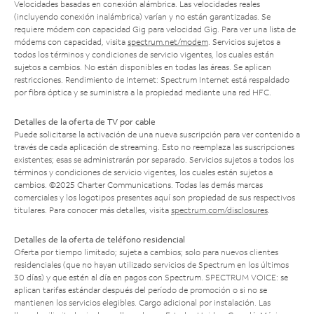
Velocidades basadas en conexión alámbrica. Las velocidades reales
(incluyendo conexión inalámbrica) varían y no están garantizadas. Se
requiere módem con capacidad Gig para velocidad Gig. Para ver una lista de
módems con capacidad, visita
spectrum.net/modem
. Servicios sujetos a
todos los términos y condiciones de servicio vigentes, los cuales están
sujetos a cambios. No están disponibles en todas las áreas. Se aplican
restricciones. Rendimiento de Internet: Spectrum Internet está respaldado
por fibra óptica y se suministra a la propiedad mediante una red HFC.
Detalles de la oferta de TV por cable
Puede solicitarse la activación de una nueva suscripción para ver contenido a
través de cada aplicación de streaming. Esto no reemplaza las suscripciones
existentes; esas se administrarán por separado. Servicios sujetos a todos los
términos y condiciones de servicio vigentes, los cuales están sujetos a
cambios. ©2025 Charter Communications. Todas las demás marcas
comerciales y los logotipos presentes aquí son propiedad de sus respectivos
titulares. Para conocer más detalles, visita
spectrum.com/disclosures
.
Detalles de la oferta de teléfono residencial
Oferta por tiempo limitado; sujeta a cambios; solo para nuevos clientes
residenciales (que no hayan utilizado servicios de Spectrum en los últimos
30 días) y que estén al día en pagos con Spectrum. SPECTRUM VOICE: se
aplican tarifas estándar después del período de promoción o si no se
mantienen los servicios elegibles. Cargo adicional por instalación. Las