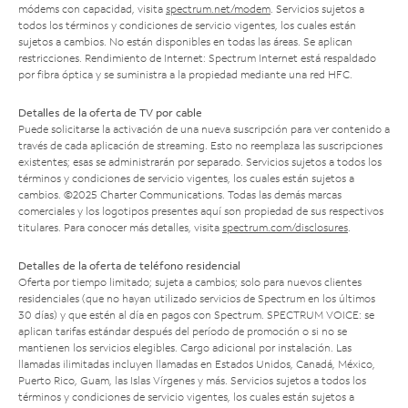
módems con capacidad, visita
spectrum.net/modem
. Servicios sujetos a
todos los términos y condiciones de servicio vigentes, los cuales están
sujetos a cambios. No están disponibles en todas las áreas. Se aplican
restricciones. Rendimiento de Internet: Spectrum Internet está respaldado
por fibra óptica y se suministra a la propiedad mediante una red HFC.
Detalles de la oferta de TV por cable
Puede solicitarse la activación de una nueva suscripción para ver contenido a
través de cada aplicación de streaming. Esto no reemplaza las suscripciones
existentes; esas se administrarán por separado. Servicios sujetos a todos los
términos y condiciones de servicio vigentes, los cuales están sujetos a
cambios. ©2025 Charter Communications. Todas las demás marcas
comerciales y los logotipos presentes aquí son propiedad de sus respectivos
titulares. Para conocer más detalles, visita
spectrum.com/disclosures
.
Detalles de la oferta de teléfono residencial
Oferta por tiempo limitado; sujeta a cambios; solo para nuevos clientes
residenciales (que no hayan utilizado servicios de Spectrum en los últimos
30 días) y que estén al día en pagos con Spectrum. SPECTRUM VOICE: se
aplican tarifas estándar después del período de promoción o si no se
mantienen los servicios elegibles. Cargo adicional por instalación. Las
llamadas ilimitadas incluyen llamadas en Estados Unidos, Canadá, México,
Puerto Rico, Guam, las Islas Vírgenes y más. Servicios sujetos a todos los
términos y condiciones de servicio vigentes, los cuales están sujetos a