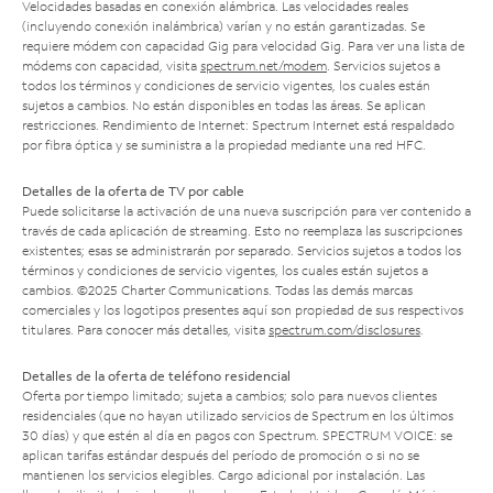
Velocidades basadas en conexión alámbrica. Las velocidades reales
(incluyendo conexión inalámbrica) varían y no están garantizadas. Se
requiere módem con capacidad Gig para velocidad Gig. Para ver una lista de
módems con capacidad, visita
spectrum.net/modem
. Servicios sujetos a
todos los términos y condiciones de servicio vigentes, los cuales están
sujetos a cambios. No están disponibles en todas las áreas. Se aplican
restricciones. Rendimiento de Internet: Spectrum Internet está respaldado
por fibra óptica y se suministra a la propiedad mediante una red HFC.
Detalles de la oferta de TV por cable
Puede solicitarse la activación de una nueva suscripción para ver contenido a
través de cada aplicación de streaming. Esto no reemplaza las suscripciones
existentes; esas se administrarán por separado. Servicios sujetos a todos los
términos y condiciones de servicio vigentes, los cuales están sujetos a
cambios. ©2025 Charter Communications. Todas las demás marcas
comerciales y los logotipos presentes aquí son propiedad de sus respectivos
titulares. Para conocer más detalles, visita
spectrum.com/disclosures
.
Detalles de la oferta de teléfono residencial
Oferta por tiempo limitado; sujeta a cambios; solo para nuevos clientes
residenciales (que no hayan utilizado servicios de Spectrum en los últimos
30 días) y que estén al día en pagos con Spectrum. SPECTRUM VOICE: se
aplican tarifas estándar después del período de promoción o si no se
mantienen los servicios elegibles. Cargo adicional por instalación. Las