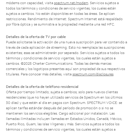
módems con capacidad, visita
spectrum.net/modem
. Servicios sujetos a
todos los términos y condiciones de servicio vigentes, los cuales están
sujetos a cambios. No están disponibles en todas las áreas. Se aplican
restricciones. Rendimiento de Internet: Spectrum Internet está respaldado
por fibra óptica y se suministra a la propiedad mediante una red HFC.
Detalles de la oferta de TV por cable
Puede solicitarse la activación de una nueva suscripción para ver contenido a
través de cada aplicación de streaming. Esto no reemplaza las suscripciones
existentes; esas se administrarán por separado. Servicios sujetos a todos los
términos y condiciones de servicio vigentes, los cuales están sujetos a
cambios. ©2025 Charter Communications. Todas las demás marcas
comerciales y los logotipos presentes aquí son propiedad de sus respectivos
titulares. Para conocer más detalles, visita
spectrum.com/disclosures
.
Detalles de la oferta de teléfono residencial
Oferta por tiempo limitado; sujeta a cambios; solo para nuevos clientes
residenciales (que no hayan utilizado servicios de Spectrum en los últimos
30 días) y que estén al día en pagos con Spectrum. SPECTRUM VOICE: se
aplican tarifas estándar después del período de promoción o si no se
mantienen los servicios elegibles. Cargo adicional por instalación. Las
llamadas ilimitadas incluyen llamadas en Estados Unidos, Canadá, México,
Puerto Rico, Guam, las Islas Vírgenes y más. Servicios sujetos a todos los
términos y condiciones de servicio vigentes, los cuales están sujetos a