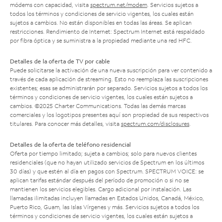
módems con capacidad, visita
spectrum.net/modem
. Servicios sujetos a
todos los términos y condiciones de servicio vigentes, los cuales están
sujetos a cambios. No están disponibles en todas las áreas. Se aplican
restricciones. Rendimiento de Internet: Spectrum Internet está respaldado
por fibra óptica y se suministra a la propiedad mediante una red HFC.
Detalles de la oferta de TV por cable
Puede solicitarse la activación de una nueva suscripción para ver contenido a
través de cada aplicación de streaming. Esto no reemplaza las suscripciones
existentes; esas se administrarán por separado. Servicios sujetos a todos los
términos y condiciones de servicio vigentes, los cuales están sujetos a
cambios. ©2025 Charter Communications. Todas las demás marcas
comerciales y los logotipos presentes aquí son propiedad de sus respectivos
titulares. Para conocer más detalles, visita
spectrum.com/disclosures
.
Detalles de la oferta de teléfono residencial
Oferta por tiempo limitado; sujeta a cambios; solo para nuevos clientes
residenciales (que no hayan utilizado servicios de Spectrum en los últimos
30 días) y que estén al día en pagos con Spectrum. SPECTRUM VOICE: se
aplican tarifas estándar después del período de promoción o si no se
mantienen los servicios elegibles. Cargo adicional por instalación. Las
llamadas ilimitadas incluyen llamadas en Estados Unidos, Canadá, México,
Puerto Rico, Guam, las Islas Vírgenes y más. Servicios sujetos a todos los
términos y condiciones de servicio vigentes, los cuales están sujetos a